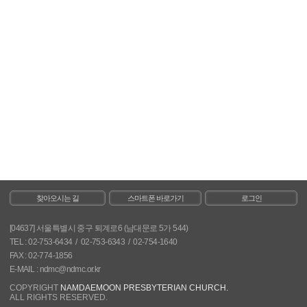
찾아오시는 길
스마트폰 바로가기
로그인
[04637] 서울특별시 중구 퇴계로6 (남대문로 5가 544)
TEL : 02-753-6434
/
02-753-6343
/
02-754-1640
FAX : 02-774-1856
E-MAIL :
ndmc@ndmc.or.kr
COPYRIGHT
NAMDAEMOON PRESBYTERIAN CHURCH.
ALL RIGHTS RESERVED.