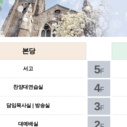
본당
5
서고
F
4
찬양대연습실
F
3
담임목사실 | 방송실
F
2
대예배실
F