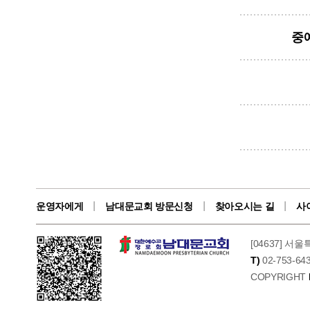
중예
운영자에게
남대문교회 방문신청
찾아오시는 길
사
[04637] 서
T)
02-753-643
COPYRIGHT